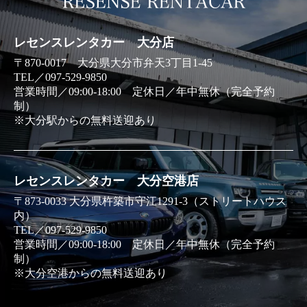
RESENSE
レセンスレンタカー 大分店
〒870-0017 大分県大分市弁天3丁目1-45
TEL／097-529-9850
営業時間／09:00-18:00 定休日／年中無休（完全予約
制）
※大分駅からの無料送迎あり
レセンスレンタカー 大分空港店
〒873-0033 大分県杵築市守江1291-3（ストリートハウス
内）
TEL／097-529-9850
営業時間／09:00-18:00 定休日／年中無休（完全予約
制）
※大分空港からの無料送迎あり