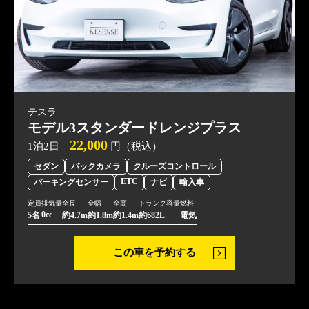
テスラ
モデル3スタンダードレンジプラス
22,000
1泊2日
円（税込）
セダン
バックカメラ
クルーズコントロール
ETC
パーキングセンサー
ナビ
輸入車
定員
排気量
全長
全幅
全高
トランク容量
燃料
0cc
5名
約4.7m
約1.8m
約1.4m
約682L
電気
この車を予約する