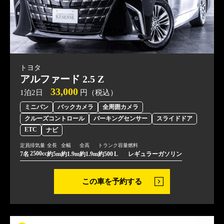
トヨタ
アルファード 2.5 Z
33,000
1泊2日
円（税込）
ミニバン
バックカメラ
全周囲カメラ
クルーズコントロール
パーキングセンサー
スライドドア
ETC
ナビ
定員
排気量
全長
全幅
全高
トランク容量
燃料
2500cc
7名
約5m
約1.9m
約1.9m
約500 L
レギュラーガソリン
この車を予約する