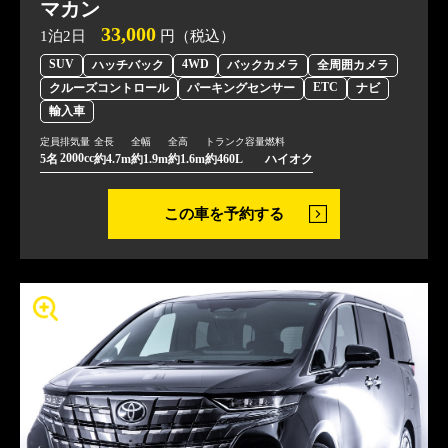
マカン
33,000
1泊2日
円（税込）
SUV
4WD
ハッチバック
バックカメラ
全周囲カメラ
ETC
クルーズコントロール
パーキングセンサー
ナビ
輸入車
定員
排気量
全長
全幅
全高
トランク容量
燃料
2000cc
5名
約4.7m
約1.9m
約1.6m
約460L
ハイオク
この車を予約する