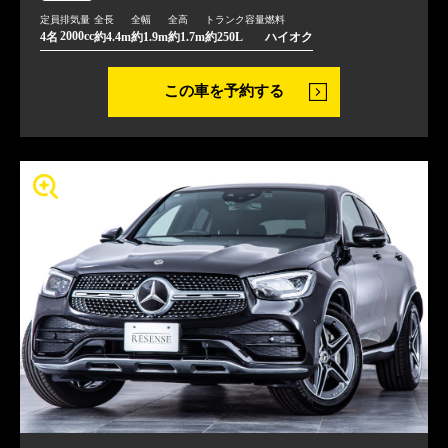
定員
排気量
全長
全幅
全高
トランク容量
燃料
2000cc
4名
約4.4m
約1.9m
約1.7m
約250L
ハイオク
この車を予約する