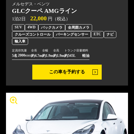
メルセデス・ベンツ
GLCクーペ AMGライン
22,000
1泊2日
円（税込）
SUV
4WD
バックカメラ
全周囲カメラ
ETC
クルーズコントロール
パーキングセンサー
ナビ
輸入車
定員
排気量
全長
全幅
全高
トランク容量
燃料
2000cccc
5名
約4.7m
約1.9m
約1.9m
約545L
軽油
この車を予約する